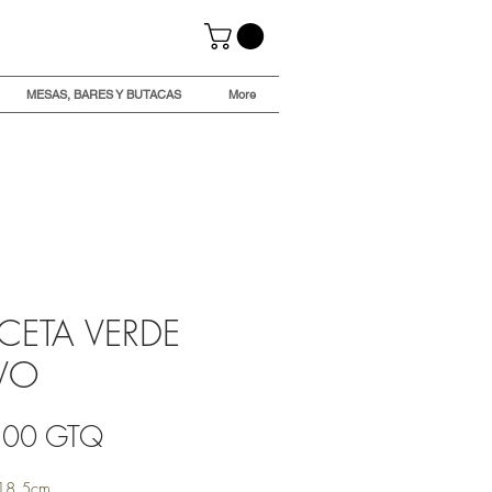
MESAS, BARES Y BUTACAS
More
CETA VERDE
VO
Precio
,00 GTQ
18.5cm