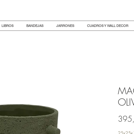
LIBROS
BANDEJAS
JARRONES
CUADROS Y WALL DECOR
MA
OLI
395
25x25x